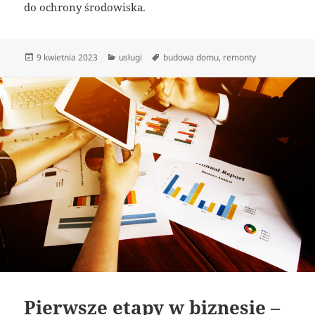
do ochrony środowiska.
Data
Kategorie
Tagi
9 kwietnia 2023
usługi
budowa domu
,
remonty
publikacji
Pierwsze etapy w biznesie –