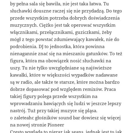
by pełna sala się bawiła, nie jest taka łatwa. Tu
słuchawki douszne raczej się nie przydadzą. Do tego
przede wszystkim potrzeba dobrych doświadczenia
muzycznych. Ciężko jest tak operować wszystkim
włącznikami, przełącznikami, guziczkami, żeby
mógł z tego powstać zdumiewający kawałek, nie do
podrobienia. DJ to jednostka, która powinna
nienagannie znać się na mieszaniu gatunków. To też
figura, która ma obowiązek nosić słuchawki na
uszy. Tu nie tylko uwzględniane są najświeższe
kawałki, które w większości wypadków nadawane
są w radio, ale także te starsze, które można bardzo
dobrze dopasować pod względem remixów. Praca
takiej figury polega przede wszystkim na
wprowadzaniu bawiących się ludzi w jeszcze lepszy
nastrój. Tuż przy takiej muzyce się pląsa.
o zaleteahc głośników sound bar dowiesz się więcej
na nowej stronie Pioneer
Często wygląda to nieraz jak seans, jednak jest to jak