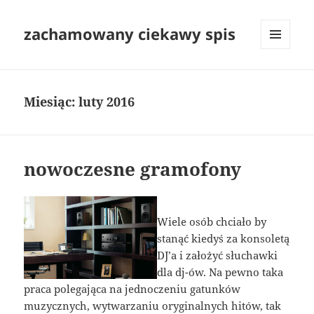
zachamowany ciekawy spis
MENU
I
WIDGETY
Miesiąc:
luty 2016
nowoczesne gramofony
Wiele osób chciało by
stanąć kiedyś za konsoletą
DJ’a i założyć słuchawki
dla dj-ów. Na pewno taka
praca polegająca na jednoczeniu gatunków
muzycznych, wytwarzaniu oryginalnych hitów, tak