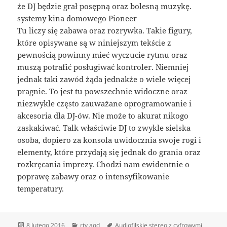
że DJ będzie grał posępną oraz bolesną muzykę.
systemy kina domowego Pioneer
Tu liczy się zabawa oraz rozrywka. Takie figury,
które opisywane są w niniejszym tekście z
pewnością powinny mieć wyczucie rytmu oraz
muszą potrafić posługiwać kontroler. Niemniej
jednak taki zawód żąda jednakże o wiele więcej
pragnie. To jest tu powszechnie widoczne oraz
niezwykle często zauważane oprogramowanie i
akcesoria dla DJ-ów. Nie może to akurat nikogo
zaskakiwać. Talk właściwie DJ to zwykle sielska
osoba, dopiero za konsola uwidocznia swoje rogi i
elementy, które przydają się jednak do grania oraz
rozkręcania imprezy. Chodzi nam ewidentnie o
poprawę zabawy oraz o intensyfikowanie
temperatury.
Data
Kategorie
Tagi
8 lutego 2016
rtv agd
Audiofilskie stereo z cyfrowymi