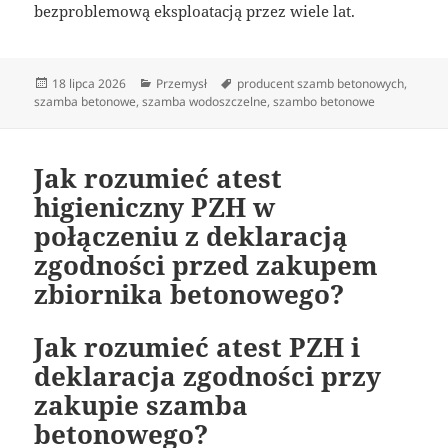
bezproblemową eksploatacją przez wiele lat.
Data
Kategorie
Tagi
18 lipca 2026
Przemysł
producent szamb betonowych
,
publikacji
szamba betonowe
,
szamba wodoszczelne
,
szambo betonowe
Jak rozumieć atest
higieniczny PZH w
połączeniu z deklaracją
zgodności przed zakupem
zbiornika betonowego?
Jak rozumieć atest PZH i
deklaracja zgodności przy
zakupie szamba
betonowego?