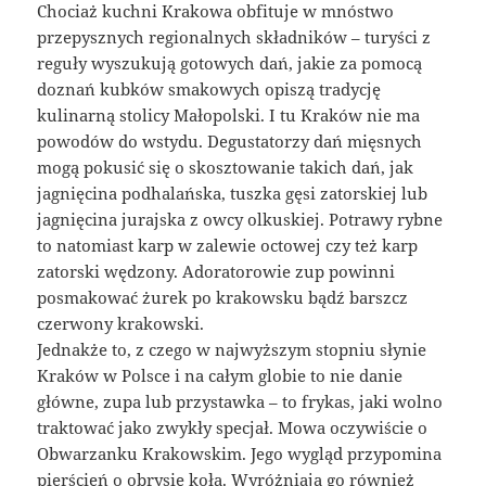
Chociaż kuchni Krakowa obfituje w mnóstwo
przepysznych regionalnych składników – turyści z
reguły wyszukują gotowych dań, jakie za pomocą
doznań kubków smakowych opiszą tradycję
kulinarną stolicy Małopolski. I tu Kraków nie ma
powodów do wstydu. Degustatorzy dań mięsnych
mogą pokusić się o skosztowanie takich dań, jak
jagnięcina podhalańska, tuszka gęsi zatorskiej lub
jagnięcina jurajska z owcy olkuskiej. Potrawy rybne
to natomiast karp w zalewie octowej czy też karp
zatorski wędzony. Adoratorowie zup powinni
posmakować żurek po krakowsku bądź barszcz
czerwony krakowski.
Jednakże to, z czego w najwyższym stopniu słynie
Kraków w Polsce i na całym globie to nie danie
główne, zupa lub przystawka – to frykas, jaki wolno
traktować jako zwykły specjał. Mowa oczywiście o
Obwarzanku Krakowskim. Jego wygląd przypomina
pierścień o obrysie koła. Wyróżniają go również