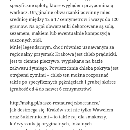
specyficzne sploty, które wyglądem przypominają
warkocz. Oryginalne obwarzanki powinny mieć
średnicę między 12 a 17 centymetrów i ważyć do 120
gramów. Na ogół obwarzanki dekorowane są solą,
sezamem, makiem lub ewentualnie kompozycją
suszonych ziół.
Mniej legendarnym, choć również uznawanym za
regionalny przysmak Krakowa jest chleb prądnicki.
Jest to ciemne pieczywo, wypiekane na bazie
zakwasu żytniego. Powierzchnia chleba pokryta jest
otrębami żytnimi – chleb ten można rozpoznać
także po specyficznych pęknięciach i grubej skórce
(grubość od 4 do nawet 6 centymetrów).
http://mshg.pl/nasze-restauracje/boccanera/
Jak dostrzega się, Kraków stoi nie tylko Wawelem
oraz Sukiennicami – to także raj dla smakoszy,
którzy szukają oryginalnych, lokalnych