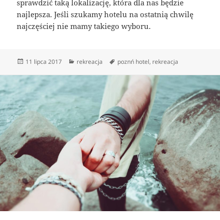
sprawdzić taką lokalizację, która dla nas będzie
najlepsza. Jeśli szukamy hotelu na ostatnią chwilę
najczęściej nie mamy takiego wyboru.
Data
Kategorie
Tagi
11 lipca 2017
rekreacja
poznń hotel
,
rekreacja
publikacji