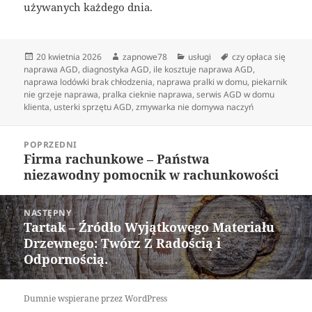
używanych każdego dnia.
Data
Autor
Kategorie
Tagi
20 kwietnia 2026
zapnowe78
usługi
czy opłaca się
publikacji
naprawa AGD
,
diagnostyka AGD
,
ile kosztuje naprawa AGD
,
naprawa lodówki brak chłodzenia
,
naprawa pralki w domu
,
piekarnik
nie grzeje naprawa
,
pralka cieknie naprawa
,
serwis AGD w domu
klienta
,
usterki sprzętu AGD
,
zmywarka nie domywa naczyń
Nawigacja
POPRZEDNI
wpisu
Firma rachunkowe – Państwa
Poprzedni
niezawodny pomocnik w rachunkowości
wpis:
NASTĘPNY
Tartak – Źródło Wyjątkowego Materiału
Następny
Drzewnego: Twórz Z Radością i
wpis:
Odpornością.
Dumnie wspierane przez WordPress