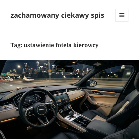
zachamowany ciekawy spis
MENU
I
WIDGETY
Tag:
ustawienie fotela kierowcy