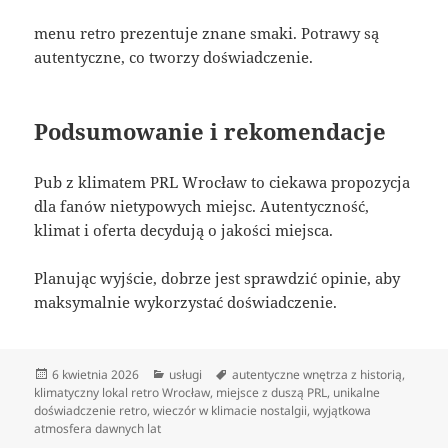
menu retro prezentuje znane smaki. Potrawy są
autentyczne, co tworzy doświadczenie.
Podsumowanie i rekomendacje
Pub z klimatem PRL Wrocław to ciekawa propozycja
dla fanów nietypowych miejsc. Autentyczność,
klimat i oferta decydują o jakości miejsca.
Planując wyjście, dobrze jest sprawdzić opinie, aby
maksymalnie wykorzystać doświadczenie.
Data
Kategorie
Tagi
6 kwietnia 2026
usługi
autentyczne wnętrza z historią
,
publikacji
klimatyczny lokal retro Wrocław
,
miejsce z duszą PRL
,
unikalne
doświadczenie retro
,
wieczór w klimacie nostalgii
,
wyjątkowa
atmosfera dawnych lat