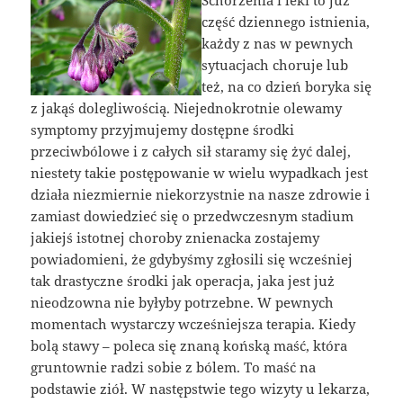
część dziennego istnienia,
każdy z nas w pewnych
sytuacjach choruje lub
też, na co dzień boryka się
z jakąś dolegliwością. Niejednokrotnie olewamy
symptomy przyjmujemy dostępne środki
przeciwbólowe i z całych sił staramy się żyć dalej,
niestety takie postępowanie w wielu wypadkach jest
działa niezmiernie niekorzystnie na nasze zdrowie i
zamiast dowiedzieć się o przedwczesnym stadium
jakiejś istotnej choroby znienacka zostajemy
powiadomieni, że gdybyśmy zgłosili się wcześniej
tak drastyczne środki jak operacja, jaka jest już
nieodzowna nie byłyby potrzebne. W pewnych
momentach wystarczy wcześniejsza terapia. Kiedy
bolą stawy – poleca się znaną końską maść, która
gruntownie radzi sobie z bólem. To maść na
podstawie ziół. W następstwie tego wizyty u lekarza,