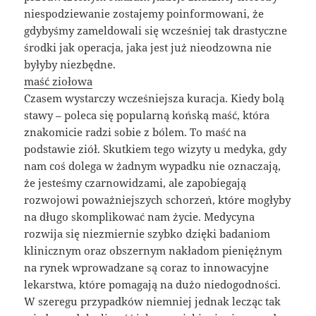
niespodziewanie zostajemy poinformowani, że
gdybyśmy zameldowali się wcześniej tak drastyczne
środki jak operacja, jaka jest już nieodzowna nie
byłyby niezbędne.
maść ziołowa
Czasem wystarczy wcześniejsza kuracja. Kiedy bolą
stawy – poleca się popularną końską maść, która
znakomicie radzi sobie z bólem. To maść na
podstawie ziół. Skutkiem tego wizyty u medyka, gdy
nam coś dolega w żadnym wypadku nie oznaczają,
że jesteśmy czarnowidzami, ale zapobiegają
rozwojowi poważniejszych schorzeń, które mogłyby
na długo skomplikować nam życie. Medycyna
rozwija się niezmiernie szybko dzięki badaniom
klinicznym oraz obszernym nakładom pieniężnym
na rynek wprowadzane są coraz to innowacyjne
lekarstwa, które pomagają na dużo niedogodności.
W szeregu przypadków niemniej jednak lecząc tak