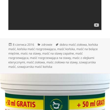
Data
Kategorie
Tagi
8 czerwca 2016
zdrowie
dobra maść ziołowa
,
końska
publikacji
maść
,
końska maść rozgrzewająca
,
maść końska
,
maść na bolące
mięśnie
,
maśc na stawy
,
maść na stawy zapalne
,
maść
rozgrzewająca
,
maść rozgrzewająca na stawy
,
maśc z olejkami
eterycznymi
,
maść ziołowa
,
maśc ziołowa na stawy
,
szwajcarska
maść
,
szwajcarska maść końska