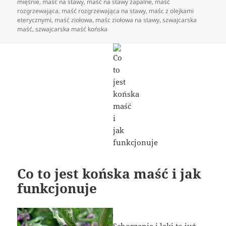
mięśnie
,
maśc na stawy
,
maść na stawy zapalne
,
maść
rozgrzewająca
,
maść rozgrzewająca na stawy
,
maśc z olejkami
eterycznymi
,
maść ziołowa
,
maśc ziołowa na stawy
,
szwajcarska
maść
,
szwajcarska maść końska
Co to jest końska maść i jak
funkcjonuje
Schorzenia i leki to już