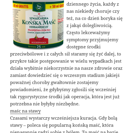
dziennego życia, każdy z
nas niekiedy choruje czy
też, na co dzień boryka się
z jakąś dolegliwością.
Często lekceważymy
symptomy przyjmujemy
dostępne środki
przeciwbólowe i z całych sił staramy się żyć dalej, to
przykre takie postępowanie w wielu wypadkach jest
działa wybitnie niekorzystnie na nasze zdrowie oraz
zamiast dowiedzieć się o wczesnym stadium jakiejś
poważnej choroby gwałtownie zostajemy
powiadomieni, że gdybyśmy zgłosili się wcześniej
tak rygorystyczne środki jak operacja, która jest już
potrzebna nie byłyby niezbędne.
maśc na stawy
Czasami wystarczy wcześniejsza kuracja. Gdy bolą
stawy – poleca się popularną końską maść, która
nienagannie radzi sobie z bólem. To maść na bazie