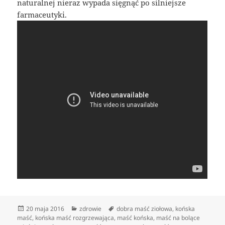
naturalnej nieraz wypada sięgnąć po silniejsze
farmaceutyki.
Data
Kategorie
Tagi
20 maja 2016
zdrowie
dobra maść ziołowa
,
końska
publikacji
maść
,
końska maść rozgrzewająca
,
maść końska
,
maść na bolące