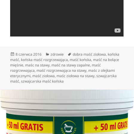
Data
Kategorie
Tagi
8 czerwca 2016
zdrowie
dobra maść ziołowa
,
końska
publikacji
maść
,
końska maść rozgrzewająca
,
maść końska
,
maść na bolące
mięśnie
,
maśc na stawy
,
maść na stawy zapalne
,
maść
rozgrzewająca
,
maść rozgrzewająca na stawy
,
maśc z olejkami
eterycznymi
,
maść ziołowa
,
maśc ziołowa na stawy
,
szwajcarska
maść
,
szwajcarska maść końska