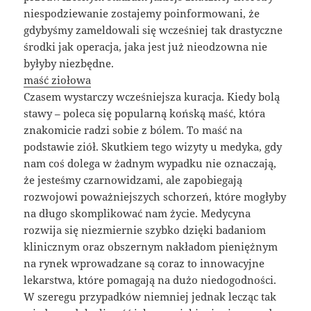
niespodziewanie zostajemy poinformowani, że
gdybyśmy zameldowali się wcześniej tak drastyczne
środki jak operacja, jaka jest już nieodzowna nie
byłyby niezbędne.
maść ziołowa
Czasem wystarczy wcześniejsza kuracja. Kiedy bolą
stawy – poleca się popularną końską maść, która
znakomicie radzi sobie z bólem. To maść na
podstawie ziół. Skutkiem tego wizyty u medyka, gdy
nam coś dolega w żadnym wypadku nie oznaczają,
że jesteśmy czarnowidzami, ale zapobiegają
rozwojowi poważniejszych schorzeń, które mogłyby
na długo skomplikować nam życie. Medycyna
rozwija się niezmiernie szybko dzięki badaniom
klinicznym oraz obszernym nakładom pieniężnym
na rynek wprowadzane są coraz to innowacyjne
lekarstwa, które pomagają na dużo niedogodności.
W szeregu przypadków niemniej jednak lecząc tak