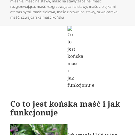
mięśnie
,
maśc na stawy
,
maść na stawy zapalne
,
maść
rozgrzewająca
,
maść rozgrzewająca na stawy
,
maśc z olejkami
eterycznymi
,
maść ziołowa
,
maśc ziołowa na stawy
,
szwajcarska
maść
,
szwajcarska maść końska
Co to jest końska maść i jak
funkcjonuje
Schorzenia i leki to już