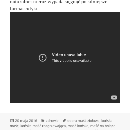
naturalnej nieraz wypada sięgnąć po silniejsze
farmaceutyki.
Data
Kategorie
Tagi
20 maja 2016
zdrowie
dobra maść ziołowa
,
końska
publikacji
maść
,
końska maść rozgrzewająca
,
maść końska
,
maść na bolące