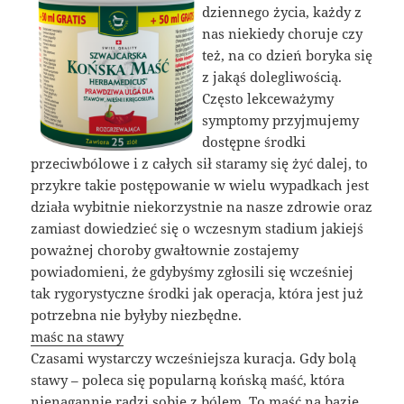
dziennego życia, każdy z
nas niekiedy choruje czy
też, na co dzień boryka się
z jakąś dolegliwością.
Często lekceważymy
symptomy przyjmujemy
dostępne środki
przeciwbólowe i z całych sił staramy się żyć dalej, to
przykre takie postępowanie w wielu wypadkach jest
działa wybitnie niekorzystnie na nasze zdrowie oraz
zamiast dowiedzieć się o wczesnym stadium jakiejś
poważnej choroby gwałtownie zostajemy
powiadomieni, że gdybyśmy zgłosili się wcześniej
tak rygorystyczne środki jak operacja, która jest już
potrzebna nie byłyby niezbędne.
maśc na stawy
Czasami wystarczy wcześniejsza kuracja. Gdy bolą
stawy – poleca się popularną końską maść, która
nienagannie radzi sobie z bólem. To maść na bazie