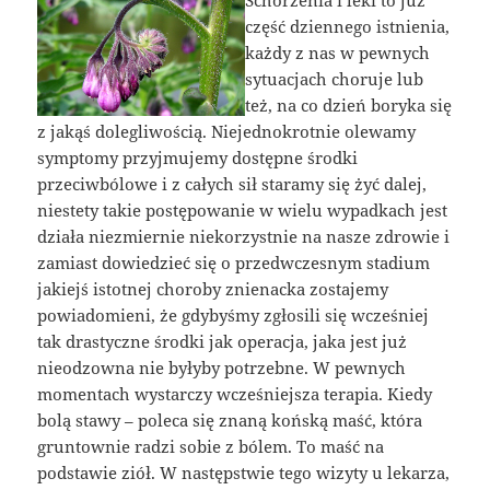
część dziennego istnienia,
każdy z nas w pewnych
sytuacjach choruje lub
też, na co dzień boryka się
z jakąś dolegliwością. Niejednokrotnie olewamy
symptomy przyjmujemy dostępne środki
przeciwbólowe i z całych sił staramy się żyć dalej,
niestety takie postępowanie w wielu wypadkach jest
działa niezmiernie niekorzystnie na nasze zdrowie i
zamiast dowiedzieć się o przedwczesnym stadium
jakiejś istotnej choroby znienacka zostajemy
powiadomieni, że gdybyśmy zgłosili się wcześniej
tak drastyczne środki jak operacja, jaka jest już
nieodzowna nie byłyby potrzebne. W pewnych
momentach wystarczy wcześniejsza terapia. Kiedy
bolą stawy – poleca się znaną końską maść, która
gruntownie radzi sobie z bólem. To maść na
podstawie ziół. W następstwie tego wizyty u lekarza,