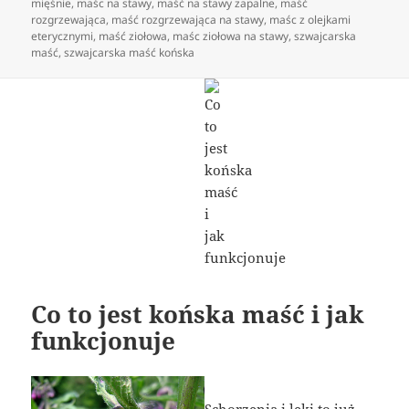
mięśnie
,
maśc na stawy
,
maść na stawy zapalne
,
maść
rozgrzewająca
,
maść rozgrzewająca na stawy
,
maśc z olejkami
eterycznymi
,
maść ziołowa
,
maśc ziołowa na stawy
,
szwajcarska
maść
,
szwajcarska maść końska
Co to jest końska maść i jak
funkcjonuje
Schorzenia i leki to już