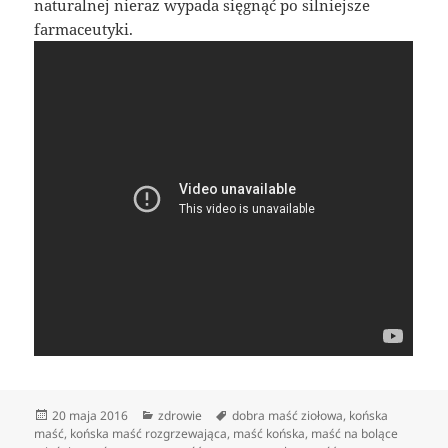
naturalnej nieraz wypada sięgnąć po silniejsze
farmaceutyki.
Data
Kategorie
Tagi
20 maja 2016
zdrowie
dobra maść ziołowa
,
końska
publikacji
maść
,
końska maść rozgrzewająca
,
maść końska
,
maść na bolące