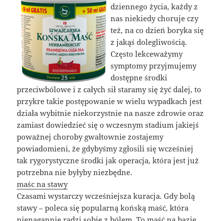
dziennego życia, każdy z
nas niekiedy choruje czy
też, na co dzień boryka się
z jakąś dolegliwością.
Często lekceważymy
symptomy przyjmujemy
dostępne środki
przeciwbólowe i z całych sił staramy się żyć dalej, to
przykre takie postępowanie w wielu wypadkach jest
działa wybitnie niekorzystnie na nasze zdrowie oraz
zamiast dowiedzieć się o wczesnym stadium jakiejś
poważnej choroby gwałtownie zostajemy
powiadomieni, że gdybyśmy zgłosili się wcześniej
tak rygorystyczne środki jak operacja, która jest już
potrzebna nie byłyby niezbędne.
maśc na stawy
Czasami wystarczy wcześniejsza kuracja. Gdy bolą
stawy – poleca się popularną końską maść, która
nienagannie radzi sobie z bólem. To maść na bazie