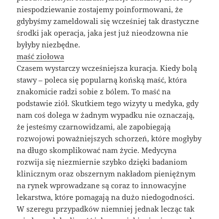
niespodziewanie zostajemy poinformowani, że
gdybyśmy zameldowali się wcześniej tak drastyczne
środki jak operacja, jaka jest już nieodzowna nie
byłyby niezbędne.
maść ziołowa
Czasem wystarczy wcześniejsza kuracja. Kiedy bolą
stawy – poleca się popularną końską maść, która
znakomicie radzi sobie z bólem. To maść na
podstawie ziół. Skutkiem tego wizyty u medyka, gdy
nam coś dolega w żadnym wypadku nie oznaczają,
że jesteśmy czarnowidzami, ale zapobiegają
rozwojowi poważniejszych schorzeń, które mogłyby
na długo skomplikować nam życie. Medycyna
rozwija się niezmiernie szybko dzięki badaniom
klinicznym oraz obszernym nakładom pieniężnym
na rynek wprowadzane są coraz to innowacyjne
lekarstwa, które pomagają na dużo niedogodności.
W szeregu przypadków niemniej jednak lecząc tak