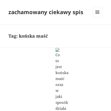
zachamowany ciekawy spis
MENU
I
WIDGETY
Tag:
końska maść