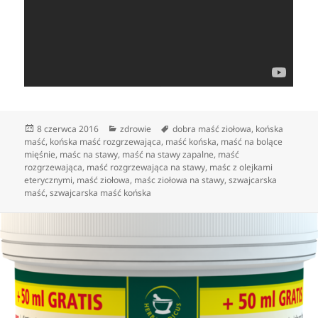
Data
Kategorie
Tagi
8 czerwca 2016
zdrowie
dobra maść ziołowa
,
końska
publikacji
maść
,
końska maść rozgrzewająca
,
maść końska
,
maść na bolące
mięśnie
,
maśc na stawy
,
maść na stawy zapalne
,
maść
rozgrzewająca
,
maść rozgrzewająca na stawy
,
maśc z olejkami
eterycznymi
,
maść ziołowa
,
maśc ziołowa na stawy
,
szwajcarska
maść
,
szwajcarska maść końska