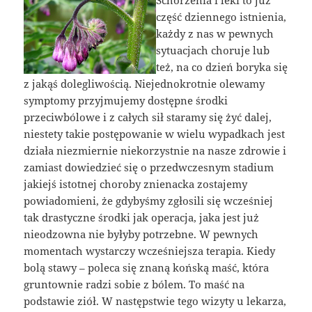
część dziennego istnienia,
każdy z nas w pewnych
sytuacjach choruje lub
też, na co dzień boryka się
z jakąś dolegliwością. Niejednokrotnie olewamy
symptomy przyjmujemy dostępne środki
przeciwbólowe i z całych sił staramy się żyć dalej,
niestety takie postępowanie w wielu wypadkach jest
działa niezmiernie niekorzystnie na nasze zdrowie i
zamiast dowiedzieć się o przedwczesnym stadium
jakiejś istotnej choroby znienacka zostajemy
powiadomieni, że gdybyśmy zgłosili się wcześniej
tak drastyczne środki jak operacja, jaka jest już
nieodzowna nie byłyby potrzebne. W pewnych
momentach wystarczy wcześniejsza terapia. Kiedy
bolą stawy – poleca się znaną końską maść, która
gruntownie radzi sobie z bólem. To maść na
podstawie ziół. W następstwie tego wizyty u lekarza,