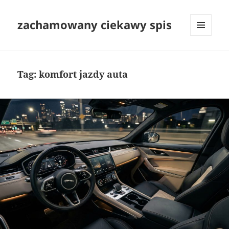
zachamowany ciekawy spis
MENU
I
WIDGETY
Tag:
komfort jazdy auta