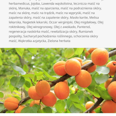
herbamedicus
,
Jojoba
,
Lawenda wąskolistna
,
lecznicza maść na
skórę
,
Manuka
,
maść na oparzenia
,
maść na podrażnienia skóry
,
maśc na skórę
,
maśc na trądzik
,
maśc na wypryski
,
maść na
zapalenia skóry
,
maść na zapalenie skóry
,
Masło karite
,
Melisa
lekarska
,
Nagietek lekarski
,
Oczar wirginijski
,
Olej migdałowy
,
Olej
rokitnikowy
,
Olej winogronowy
,
Olej z awokado
,
Pantenol
,
regeneracja naskórka maść
,
rewitalizacja skóry
,
Rumianek
pospolity
,
Sacharyd pochodzenia roślinnego
,
schorzenia skóry
maść
,
Wąkrotka azjatycka
,
Zielona herbata