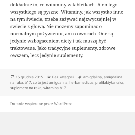
dokładnie to, co witaminy w tabletkach. A do tego
wszystkiego są pyszne. Witaminy, jak wszystko inne
na tym świecie, trzeba zażywać najzwyczajniej w
świecie z głową. Nie możemy zapominać o
normalnym pożywieniu, ani o owocach. One są
jedynie wzbogaceniem diety i tak muszą być
traktowane. Jako tradycyjne suplementy, zdrowe
owszem, lecz jedynie suplementy.
Data
Kategorie
Tagi
15 grudnia 2015
Bez kategorii
amigdalina
,
amigdalina
publikacji
na raka
,
b17
,
co to jest amigdalina
,
herbamedicus
,
profilaktyka raka
,
suplement na raka
,
witamina b17
Dumnie wspierane przez WordPress