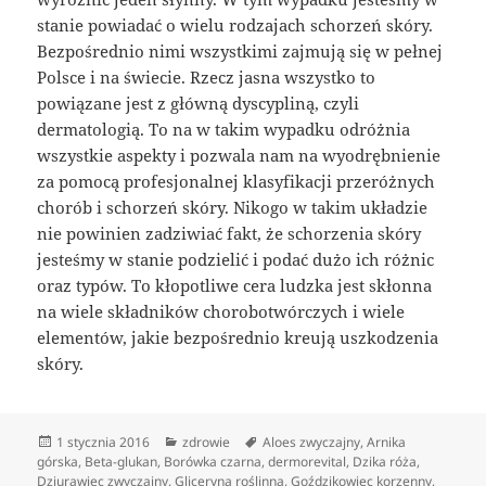
stanie powiadać o wielu rodzajach schorzeń skóry.
Bezpośrednio nimi wszystkimi zajmują się w pełnej
Polsce i na świecie. Rzecz jasna wszystko to
powiązane jest z główną dyscypliną, czyli
dermatologią. To na w takim wypadku odróżnia
wszystkie aspekty i pozwala nam na wyodrębnienie
za pomocą profesjonalnej klasyfikacji przeróżnych
chorób i schorzeń skóry. Nikogo w takim układzie
nie powinien zadziwiać fakt, że schorzenia skóry
jesteśmy w stanie podzielić i podać dużo ich różnic
oraz typów. To kłopotliwe cera ludzka jest skłonna
na wiele składników chorobotwórczych i wiele
elementów, jakie bezpośrednio kreują uszkodzenia
skóry.
Data
Kategorie
Tagi
1 stycznia 2016
zdrowie
Aloes zwyczajny
,
Arnika
publikacji
górska
,
Beta-glukan
,
Borówka czarna
,
dermorevital
,
Dzika róża
,
Dziurawiec zwyczajny
,
Gliceryna roślinna
,
Goździkowiec korzenny
,