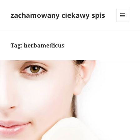
zachamowany ciekawy spis
MENU
I
WIDGETY
Tag:
herbamedicus